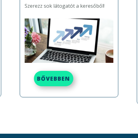
Szerezz sok látogatót a keresőből!
BŐVEBBEN