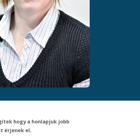
gítek hogy a honlapjuk jobb
t érjenek el.