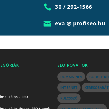
30 / 292-1566

eva @ profiseo.hu

TEGÓRIÁK
SEO ROVATOK
DOMAIN NÉV
GOOGLE KE
INTERNET
KERESŐBARÁT
imalizálás – SEO
KULCSSZÓ
imalizálás tippek, SEO tippek
LEGOLVASOTTABB CIKKEK