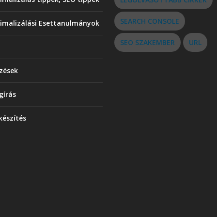
SEARCH CONSOLE
imalizálási Esettanulmányok
SEO SZAKEMBER
URL
ezések
gírás
készítés