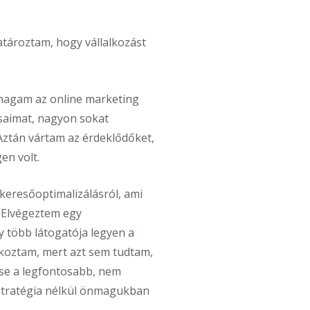
atároztam, hogy vállalkozást
 magam az online marketing
saimat, nagyon sokat
Aztán vártam az érdeklődőket,
en volt.
keresőoptimalizálásról, ami
 Elvégeztem egy
y több látogatója legyen a
lkoztam, mert azt sem tudtam,
ése a legfontosabb, nem
 stratégia nélkül önmagukban