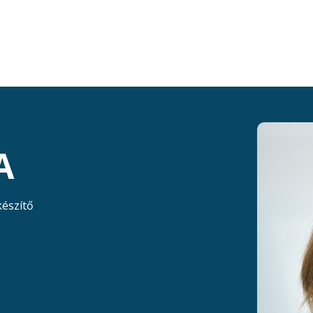
A
készítő