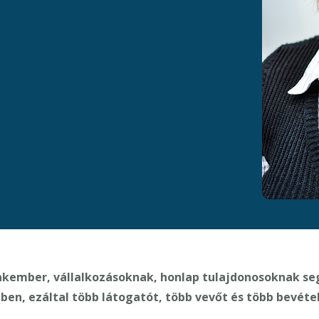
akember, vállalkozásoknak, honlap tulajdonosoknak se
ben, ezáltal több látogatót, több vevőt és több bevétel