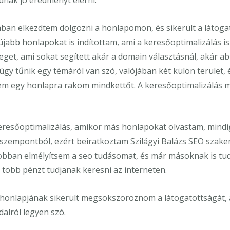
dnak jó eredményt elérni.
ában elkezdtem dolgozni a honlapomon, és sikerült a látoga
bb honlapokat is indítottam, ami a keresőoptimalizálás i
yeget, ami sokat segített akár a domain választásnál, akár 
 úgy tűnik egy témáról van szó, valójában két külön terület
nem egy honlapra rakom mindkettőt. A keresőoptimalizálás m
resőoptimalizálás, amikor más honlapokat olvastam, mindig
o szempontból, ezért beiratkoztam Szilágyi Balázs SEO sza
obban elmélyítsem a seo tudásomat, és már másoknak is tud
több pénzt tudjanak keresni az interneten.
honlapjának sikerült megsokszoroznom a látogatottságát, 
alról legyen szó.