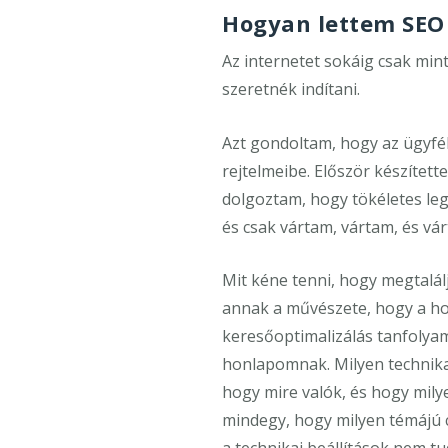
Hogyan lettem SEO
Az internetet sokáig csak min
szeretnék indítani.
Azt gondoltam, hogy az ügyfé
rejtelmeibe. Először készíte
dolgoztam, hogy tökéletes le
és csak vártam, vártam, és vá
Mit kéne tenni, hogy megtalál
annak a művészete, hogy a ho
keresőoptimalizálás tanfolyam
honlapomnak. Milyen technikai
hogy mire valók, és hogy mil
mindegy, hogy milyen témájú 