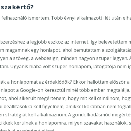
 szakértő?
t felhasználó ismertem. Több évnyi alkalmazotti lét után elh
lszerzéshez a legjobb eszköz az internet, így belevetettem
ttem magamnak egy honlapot, ahol bemutattam a szolgáltatá
gyen a szöveg, a webdesign, minden nagyon szuper legyen. 
rtam. Ugyanis hiába volt szuper honlapom, látogatója nem ig
ják a honlapomat az érdeklődők? Ekkor hallottam először a 
nlapot a Google-on keresztül minél több ember megtalálja.
ot, ahol sikerült megértenem, hogy mit kell csinálnom, hog
 beállításokra kell figyelnem, amikkel korábban nem fogla
yen stratégiát kell alkalmaznom. A gondolkodásmód megért
cikkek kerülnek a honlapomra, milyen szavakat használok,