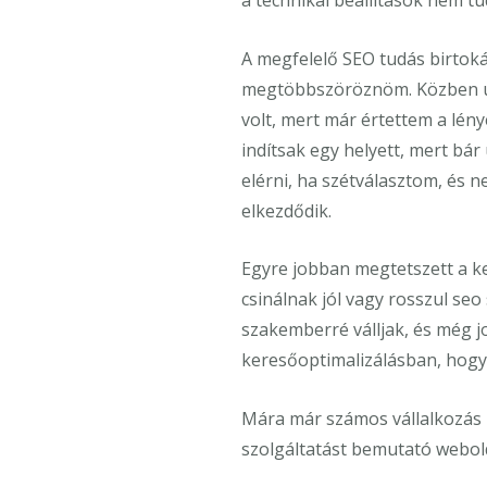
a technikai beállítások nem tu
A megfelelő SEO tudás birtok
megtöbbszöröznöm. Közben úja
volt, mert már értettem a lén
indítsak egy helyett, mert bár
elérni, ha szétválasztom, és 
elkezdődik.
Egyre jobban megtetszett a ke
csinálnak jól vagy rosszul se
szakemberré válljak, és még j
keresőoptimalizálásban, hogy 
Mára már számos vállalkozás 
szolgáltatást bemutató webold