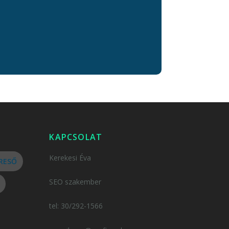
KAPCSOLAT
Kerekesi Éva
RESŐ
SEO szakember
tel: 30/292-1566