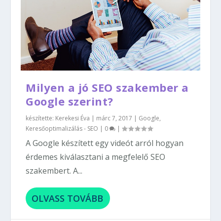
Milyen a jó SEO szakember a
Google szerint?
készítette:
Kerekesi Éva
|
márc 7, 2017
|
Google
,
Keresőoptimalizálás - SEO
|
0
|
A Google készített egy videót arról hogyan
érdemes kiválasztani a megfelelő SEO
szakembert. A...
OLVASS TOVÁBB