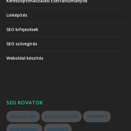
Keresőoptimalizálási Esettanulmányok
Linképítés
SEO kifejezések
SEO szövegírás
Weboldal készítés
SEO ROVATOK
DOMAIN NÉV
GOOGLE KERESŐ
INTERNET
KERESŐBARÁT
KULCSSZÓ