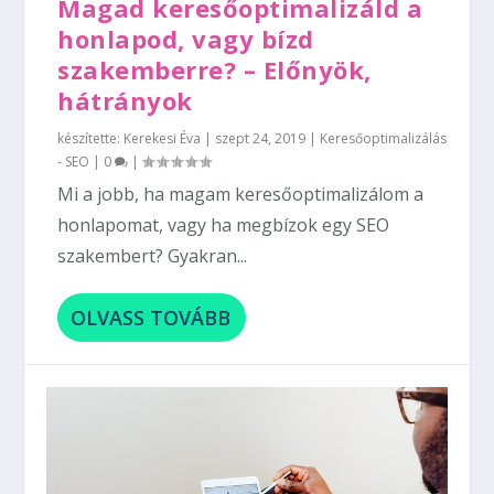
Magad keresőoptimalizáld a
honlapod, vagy bízd
szakemberre? – Előnyök,
hátrányok
készítette:
Kerekesi Éva
|
szept 24, 2019
|
Keresőoptimalizálás
- SEO
|
0
|
Mi a jobb, ha magam keresőoptimalizálom a
honlapomat, vagy ha megbízok egy SEO
szakembert? Gyakran...
OLVASS TOVÁBB