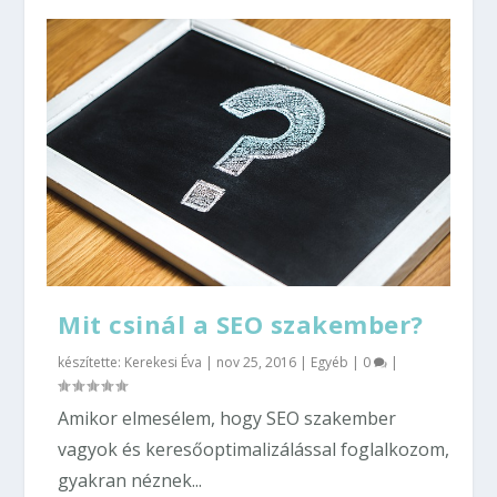
Mit csinál a SEO szakember?
készítette:
Kerekesi Éva
|
nov 25, 2016
|
Egyéb
|
0
|
Amikor elmesélem, hogy SEO szakember
vagyok és keresőoptimalizálással foglalkozom,
gyakran néznek...